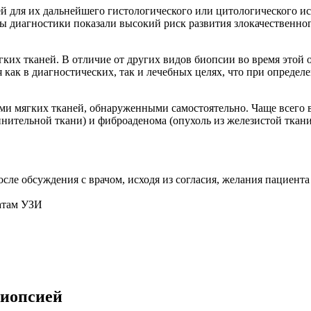
 для их дальнейшего гистологического или цитологического ис
пы диагностики показали высокий риск развития злокачественног
их тканей. В отличие от других видов биопсии во время этой оп
 как в диагностических, так и лечебных целях, что при опреде
ми мягких тканей, обнаруженными самостоятельно. Чаще всего в
инительной ткани) и фиброаденома (опухоль из железистой ткани
сле обсуждения с врачом, исходя из согласия, желания пациент
татам УЗИ
биопсией