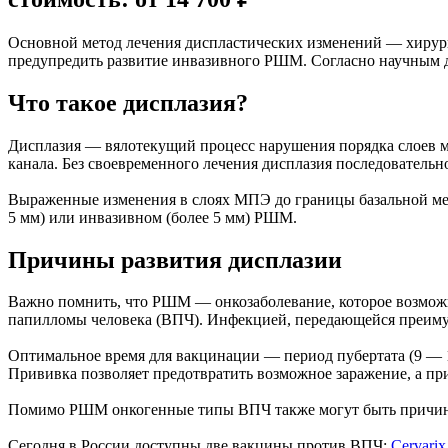
Основной метод лечения диспластических изменений — хирург
предупредить развитие инвазивного РШМ. Согласно научным да
Что такое дисплазия?
Дисплазия — вялотекущий процесс нарушения порядка слоев м
канала. Без своевременного лечения дисплазия последовательн
Выраженные изменения в слоях МПЭ до границы базальной мембр
5 мм) или инвазивном (более 5 мм) РШМ.
Причины развития дисплазии
Важно помнить, что РШМ — онкозаболевание, которое возмож
папилломы человека (ВПЧ). Инфекцией, передающейся преим
Оптимальное время для вакцинации — период пубертата (9 — 1
Прививка позволяет предотвратить возможное заражение, а пр
Помимо РШМ онкогенные типы ВПЧ также могут быть причиной 
Сегодня в России доступны две вакцины против ВПЧ:
Cervarix