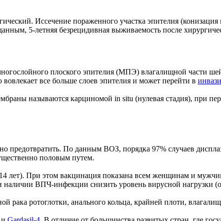
ический. Иссечение пораженного участка эпителия (конизация 
нным, 5-летняя безрецидивная выживаемость после хирургическ
ногослойного плоского эпителия (МПЭ) влагалищной части шей
о вовлекает все больше слоев эпителия и может перейти в
инваз
аны называются карциномой in situ (нулевая стадия), при пере
но предотвратить. По данным ВОЗ, порядка 97% случаев дисп
ущественно половым путем.
4 лет). При этом вакцинация показана всем женщинам и мужчин
и наличии ВПЧ-инфекции снизить уровень вирусной нагрузки (о
рака ротоглотки, анального кольца, крайней плоти, влагалища
и
Gardasil-4
. В отличие от большинства развитых стран, где го