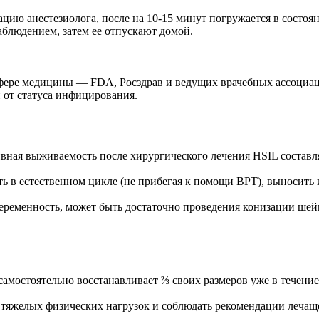
ию анестезиолога, после на 10-15 минут погружается в состоян
аблюдением, затем ее отпускают домой.
сфере медицины — FDA, Росздрав и ведущих врачебных ассоц
 от статуса инфицирования.
ная выживаемость после хирургического лечения HSIL составля
 в естественном цикле (не прибегая к помощи ВРТ), выносить и
менность, может быть достаточно проведения конизации шейк
мостоятельно восстанавливает ⅔ своих размеров уже в течение
 тяжелых физических нагрузок и соблюдать рекомендации лечаще