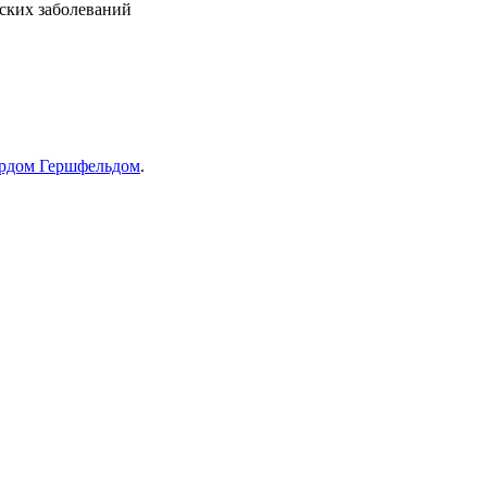
ских заболеваний
рдом Гершфельдом
.