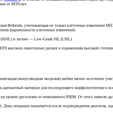
ки от ВПЧ нет.
ация Bethesda, учитывающая не только клеточные изменения М
 степень выраженности клеточных изменений.
 (HSIL) и легкие — Low-Grade SIL (LSIL).
ПЧ высоких онкогенных рисков к поражениям высокой степени (
изация (конусовидная эксцизия) шейки матки: иссечение участ
ть адекватный материал для последующего морфологического ис
 на уровне дисплазии от инвазивного РШМ. От этого зависят д
. День операции назначается после подтверждения диагноза, оц