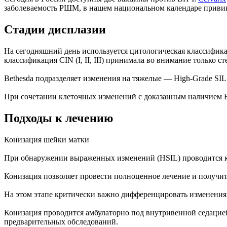
заболеваемость РШМ, в нашем национальном календаре привив
Стадии дисплазии
На сегодняшний день используется цитологическая классифик
классификация CIN (I, II, III) принимала во внимание только
Bethesda подразделяет изменения на тяжелые — High-Grade SIL
При сочетании клеточных изменений с доказанным наличием В
Подходы к лечению
Конизация шейки матки
При обнаружении выраженных изменений (HSIL) проводится кон
Конизация позволяет провести полноценное лечение и получи
На этом этапе критически важно дифференцировать изменения
Конизация проводится амбулаторно под внутривенной седацией
предварительных обследований.