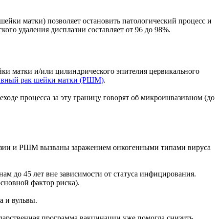
шейки матки) позволяет остановить патологический процесс и
ого удаления дисплазии составляет от 96 до 98%.
ки матки и/или цилиндрического эпителия цервикального
ивный рак шейки матки (РШМ)
.
ходе процесса за эту границу говорят об микроинвазивном (до
лазии и РШМ вызваны заражением онкогенными типами вируса
ам до 45 лет вне зависимости от статуса инфицирования.
сновной фактор риска).
 и вульвы.
сударственная программа вакцинации уже помогла снизить